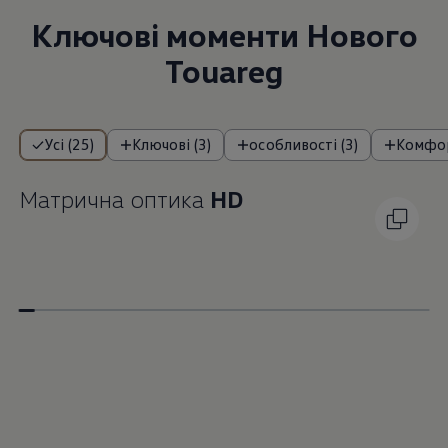
Ключові моменти Нового
Touareg
Усі (25)
Ключові (3)
особливості (3)
Комфор
Матрична оптика
HD