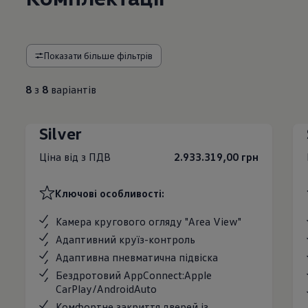
Показати більше фільтрів
8
з
8
варіантів
Silver
Ціна від з ПДВ
2.933.319,00 грн
Ключові особливості:
Камера кругового огляду "Area View"
Адаптивний круїз-контроль
Адаптивна пневматична підвіска
Бездротовий AppConnect:Apple
CarPlay/AndroidAuto
Комфортне закриття дверей із