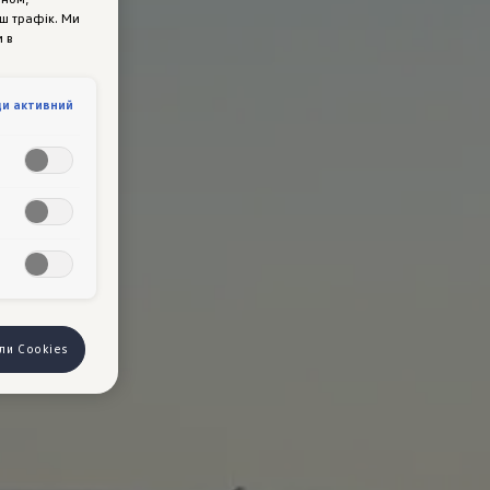
аш трафік. Ми
 в
ди активний
йли Cookies