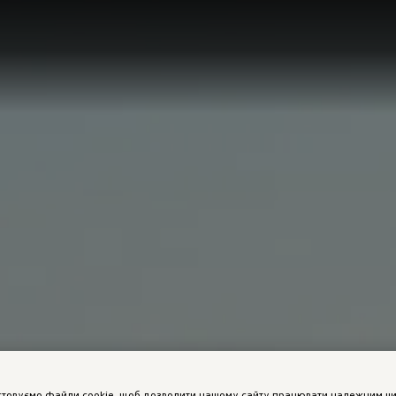
стовуємо файли cookie, щоб дозволити нашому сайту працювати належним ч