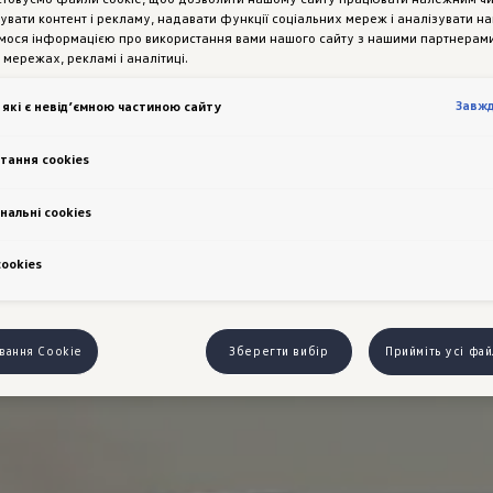
увати контент і рекламу, надавати функції соціальних мереж і аналізувати н
мося інформацією про використання вами нашого сайту з нашими партнерами
 мережах, рекламі і аналітиці.
Завж
 які є невід’ємною частиною сайту
тання cookies
нальні cookies
сookies
вання Cookie
Зберегти вибір
Прийміть усі фа