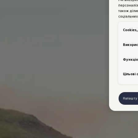
персоналіз
також діли
соціальних
Сookies,
Викорис
Функціо
Цільові 
Налашту