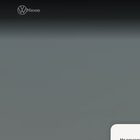
Меню
Ми викори