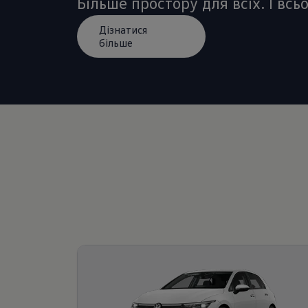
Більше простору для всіх. І всьо
Дізнатися
більше