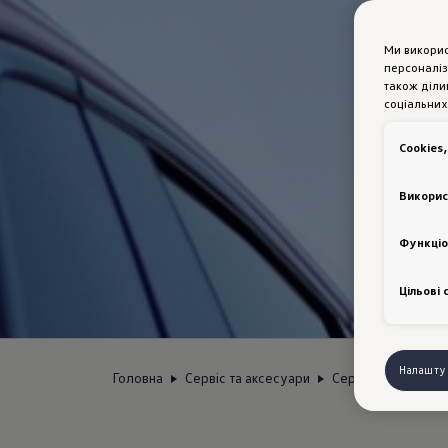
Ми викори
персоналіз
також діли
соціальних
Сookies,
Викорис
Функціо
Цільові 
Налашту
Головна
Сервіс та аксесуари
Сервіс
Volkswa