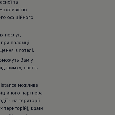
асної та
 можливістю
ого офіційного
х послуг,
 при поломці
щення в готелі.
поможуть Вам у
ідтримку, навіть
sistance можливе
іційного партнера
дії - на території
х територій), країн