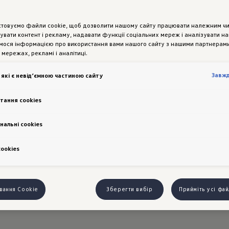
стовуємо файли cookie, щоб дозволити нашому сайту працювати належним ч
увати контент і рекламу, надавати функції соціальних мереж і аналізувати н
мося інформацією про використання вами нашого сайту з нашими партнерами
 мережах, рекламі і аналітиці.
Завж
 які є невід’ємною частиною сайту
тання cookies
нальні cookies
сookies
вання Cookie
Зберегти вибір
Прийміть усі фа
gen Assistance