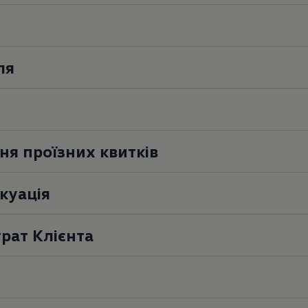
ля
ня проїзних квитків
ssistance
куація
рат Клієнта