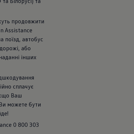
та Білорусі) та
жуть продовжити
n Assistance
а поїзд, автобус
одорожі, або
наданні інших
ідшкодування
тійно сплачує
якщо Ваш
 Ви можете бути
йде!
ance 0 800 303