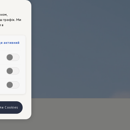
ином,
аш трафік. Ми
 в
ди активний
йли Cookies