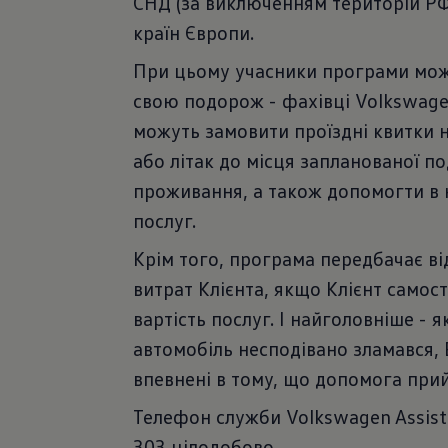
СНД (за виключенням територій РФ 
країн Європи.
При цьому учасники програми мо
свою подорож - фахівці Volkswage
можуть замовити проїздні квитки н
або літак до місця запланованої п
проживання, а також допомогти в 
послуг.
Крім того, програма передбачає в
витрат Клієнта, якщо Клієнт самос
вартість послуг. І найголовніше - 
автомобіль несподівано зламався,
впевнені в тому, що допомога при
Телефон служби Volkswagen Assist
303 цілодобово.