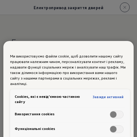
Електропривод закриття дверей
Електропривод закриття
дверей
Ми використовуємо файли cookie, щоб дозволити нашому сайту
працювати належним чином, персоналізувати контент і рекламу,
Навчає
надавати функції соціальних мереж і аналізувати наш трафік. Ми
також ділимося інформацією про використання вами нашого
сайту з нашими партнерами в соціальних мережах, рекламі і
аналітиці.
розсудливос
Сookies, які є невід’ємною частиною
Завжди активний
сайту
ті
щодо
Використання cookies
автомобільни
Функціональні cookies