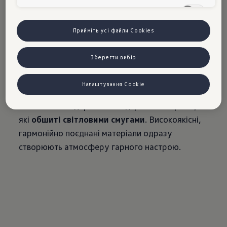
Цільові сookies
Будь-хто, хто сідає в Touareg, одразу помічає:
Прийміть усі файли Cookies
стиль посідає не останнє місце в цьому салоні.
Елегантний подвійний шов
тепер проходить
Зберегти вибір
від панелі приладів до дверних поручнів. У
лініях обладнання Elegance та R-Line вишукані
Налаштування Cookie
акценти встановлюють декоративні планки з
алюмінію або деревини з відкритими порами, і
які
обшиті світловими смугами
. Високоякісні,
гармонійно поєднані матеріали одразу
створюють атмосферу гарного настрою.