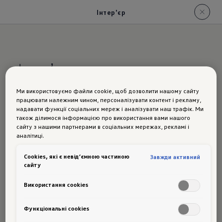
Інтерʼєр
Інтерʼєр
Ми використовуємо файли cookie, щоб дозволити нашому сайту
Місце, де
працювати належним чином, персоналізувати контент і рекламу,
надавати функції соціальних мереж і аналізувати наш трафік. Ми
також ділимося інформацією про використання вами нашого
приходить
сайту з нашими партнерами в соціальних мережах, рекламі і
аналітиці.
насолода від
Сookies, які є невід’ємною частиною
Завжди активний
сайту
Використання cookies
життя
Функціональні cookies