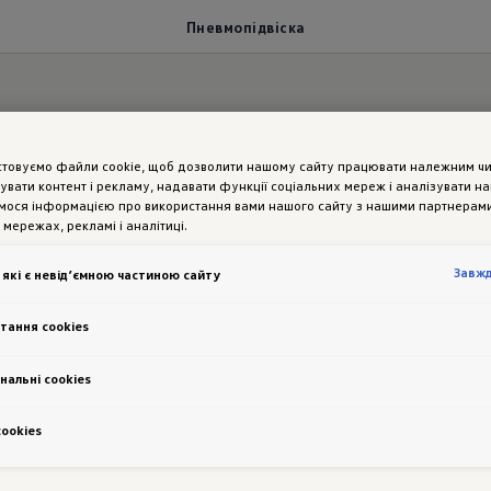
Пневмопідвіска
двіска
стовуємо файли cookie, щоб дозволити нашому сайту працювати належним ч
увати контент і рекламу, надавати функції соціальних мереж і аналізувати н
мося інформацією про використання вами нашого сайту з нашими партнерами
 мережах, рекламі і аналітиці.
и на висоті
Завж
 які є невід’ємною частиною сайту
тання cookies
Автоматичне регулювання висоти дорожнього
нальні cookies
просвіту робить можливим підлаштування до
сookies
будь-яких ситуацій на дорозі. Висоту
дорожнього просвіту можна збільшити
до 258