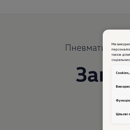
Пневматична пі
Ми викори
персоналіз
також діли
соціальних
Завжд
Сookies,
Викорис
Функціо
Цільові 