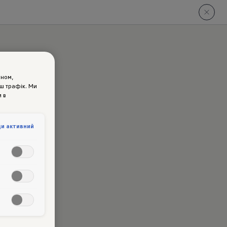
ином,
аш трафік. Ми
 в
ди активний