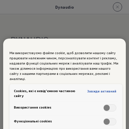
Dynaudio
DYNAUDIO
Ми використовуємо файли cookie, щоб дозволити нашому сайту
Пориньте у
працювати належним чином, персоналізувати контент і рекламу,
надавати функції соціальних мереж і аналізувати наш трафік. Ми
також ділимося інформацією про використання вами нашого
світ звуку.
сайту з нашими партнерами в соціальних мережах, рекламі і
аналітиці.
Сookies, які є невід’ємною частиною
Завжди активний
сайту
DYNAUDIO є одним із провідних виробників
Використання cookies
аудіосистем High End класу. Музиканти,
фахівці із звукозапису та меломани довіряють
Функціональні cookies
датському бренду з 1977 року. Вони цінують