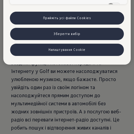
&
Цільові сookies
Інтернет
Прийміть усі файли Cookies
Зберегти вибір
Налаштування Cookie
Завдяки функції потокової передачі та
Інтернету у Golf ви можете насолоджуватися
улюбленою музикою, якщо бажаєте. Просто
увійдіть один раз із своїм логіном та
насолоджуйтеся прямим доступом до
мультимедійної системи в автомобілі без
жодних зовнішніх пристроїв. А з послугою веб-
радіо всі переваги інтернет-радіо доступні. Це
робить пошук і відтворення живих каналів і