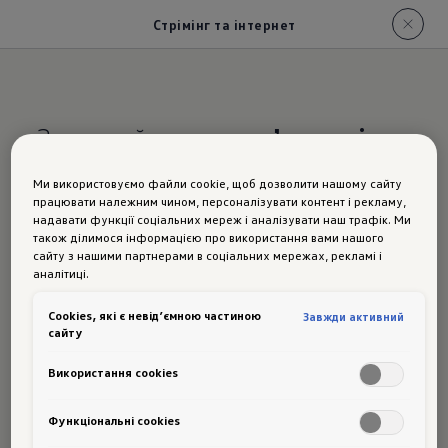
Стрімінг та інтернет
Залишайтесь
на звʼязку зі
світом
Ми використовуємо файли cookie, щоб дозволити нашому сайту
працювати належним чином, персоналізувати контент і рекламу,
Golf:
надавати функції соціальних мереж і аналізувати наш трафік. Ми
також ділимося інформацією про використання вами нашого
сайту з нашими партнерами в соціальних мережах, рекламі і
аналітиці.
Стрімінг
Сookies, які є невід’ємною частиною
Завжди активний
сайту
Використання cookies
Функціональні cookies