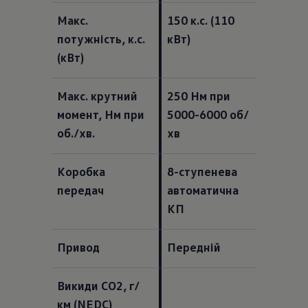
Макс. 
150 к.с. (110 
потужність, к.с. 
кВт)  
(кВт)  
Макс. крутний 
250 Нм при 
момент, Нм при 
5000-6000 об/
об./хв.  
хв 
Коробка 
8-ступенева 
передач  
автоматична 
КП 
Привод
Передній
Викиди СО2, г/
км (NEDC)