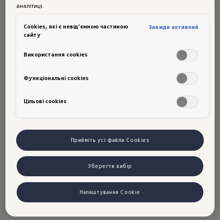
аналітиці.
YouTube is blocked
Сookies, які є невід’ємною частиною
Завжди активний
сайту
Налаштуйте налаштування файлів cookie
Використання cookies
Функціональні cookies
Golf:
Комплектації
Цільові сookies
Прийміть усі файли Cookies
Зберегти вибір
Налаштування Cookie