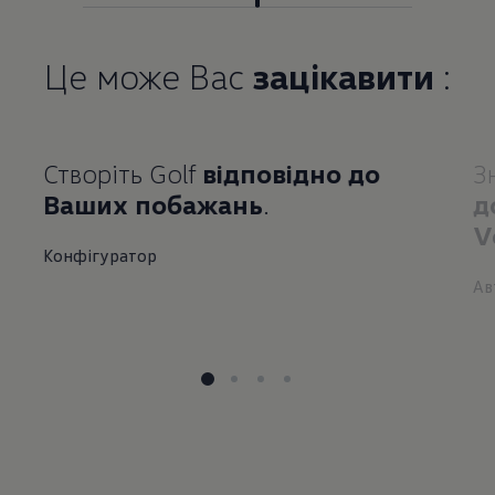
Це може Вас
зацікавити
:
Створіть Golf
відповідно до
З
Ваших побажань
.
д
V
Конфігуратор
Ав