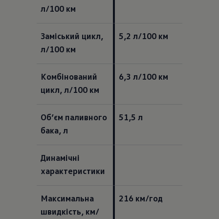
л/100 км  
Заміський цикл, 
5,2 л/100 км  
л/100 км  
Комбінований 
6,3 л/100 км  
цикл, л/100 км  
Об’єм паливного 
51,5 л 
бака, л  
Динамічні 
характеристики  
Максимальна 
216 км/год  
швидкість, км/