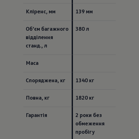
Кліренс, мм  
139 мм 
Об’єм багажного 
380 л  
відділення 
станд., л  
Маса  
Споряджена, кг  
1340 кг 
Повна, кг  
1820 кг  
Гарантія
2 роки без 
обмеження 
пробігу 