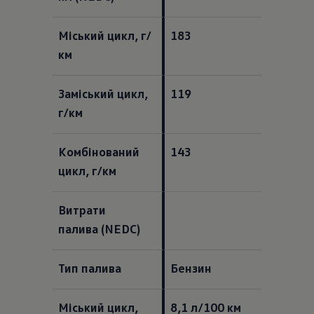
Міський цикл, г/
183
км 
Заміський цикл, 
119
г/км 
Комбінований 
143
цикл, г/км 
Витрати 
палива (NEDC)
Тип палива  
Бензин  
Міський цикл, 
8,1 л/100 км  