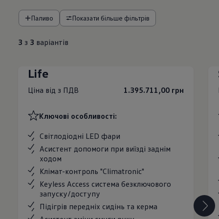
Паливо
Показати більше фільтрів
3
з
3
варіантів
Life
Ціна від з ПДВ
1.395.711,00 грн
Ключові особливості:
Світлодіодні LED фари
Асистент допомоги при виїзді заднім
ходом
Клімат-контроль "Climatronic"
Keyless Access система безключового
запуску/доступу
Підігрів передніх сидінь та керма