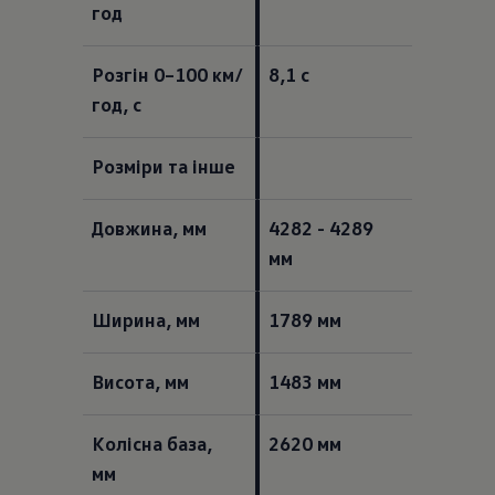
год  
Розгін 0–100 км/
8,1 с 
год, с  
Розміри та інше  
Довжина, мм  
4282 - 4289 
мм  
Ширина, мм  
1789 мм  
Висота, мм  
1483 мм  
Колісна база, 
2620 мм  
мм  