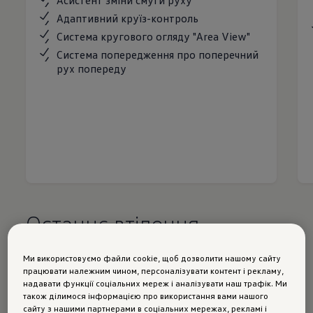
Асистент зміни смуги руху
Адаптивний круїз-контроль
Система кругового огляду "Area View"
Система попередження про поперечний
рух попереду
Останнє втілення
легенди, чиїм імʼям
Ми використовуємо файли cookie, щоб дозволити нашому сайту
названо цілий клас.
Golf.
працювати належним чином, персоналізувати контент і рекламу,
надавати функції соціальних мереж і аналізувати наш трафік. Ми
також ділимося інформацією про використання вами нашого
сайту з нашими партнерами в соціальних мережах, рекламі і