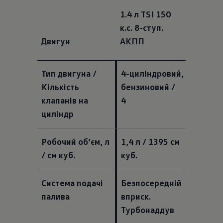
1.4 л TSI 150
к.с. 8-ступ.
Двигун
АКПП
Тип двигуна / 
4-циліндровий, 
Кількість 
бензиновий / 
клапанів на 
4  
циліндр  
Робочий об’єм, л 
1,4 л / 1395 см 
/ см куб.  
куб.  
Система подачі 
Безпосередній 
палива  
вприск. 
Турбонаддув  