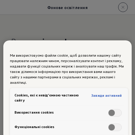
Фонове освітлення
Ваша
світлосфера
Ми використовуємо файли cookie, щоб дозволити нашому сайту
Фонове
працювати належним чином, персоналізувати контент і рекламу,
надавати функції соціальних мереж і аналізувати наш трафік. Ми
також ділимося інформацією про використання вами нашого
сайту з нашими партнерами в соціальних мережах, рекламі і
аналітиці.
освітлен
Сookies, які є невід’ємною частиною
Завжди активний
сайту
Використання cookies
ня
в Golf
Функціональні cookies