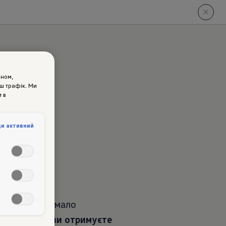
ином,
аш трафік. Ми
 в
w
ди активний
сті: існує чимало
з Area View ви отримуєте