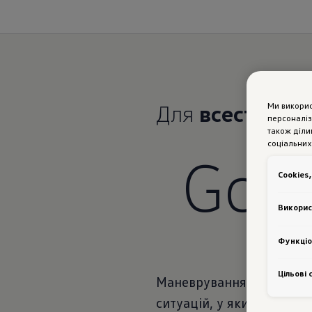
Для
всесторон
Ми викори
персоналіз
також діли
соціальних
Golf
Сookies,
Викорис
Функціо
Цільові 
Маневрування в жвавому ц
ситуацій, у яких водій в