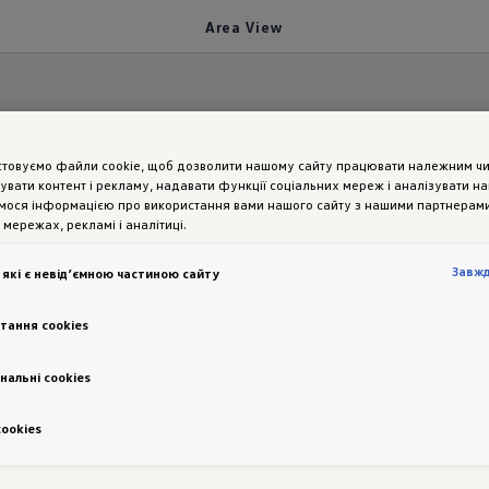
Area View
нього огляду
стовуємо файли cookie, щоб дозволити нашому сайту працювати належним ч
увати контент і рекламу, надавати функції соціальних мереж і аналізувати н
мося інформацією про використання вами нашого сайту з нашими партнерами
 мережах, рекламі і аналітиці.
:
Area Vie
Завж
 які є невід’ємною частиною сайту
тання cookies
нальні cookies
сookies
ентрі міста, в гаражі або на непрохідній місцево
олів би використовувати кілька додаткових очей.
І