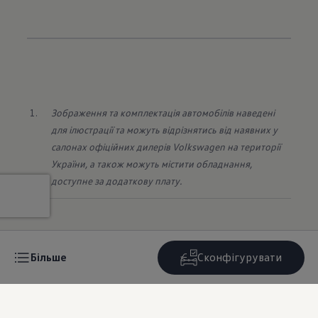
Зображення та комплектація автомобілів наведені 
для ілюстрації та можуть відрізнятись від наявних у 
салонах офіційних дилерів Volkswagen на території 
України, а також можуть містити обладнання, 
доступне за додаткову плату.
Більше
Сконфігурувати