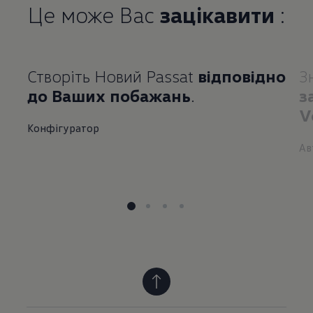
Це може Вас
зацікавити
:
Створіть Новий Passat
відповідно
З
до Ваших побажань
.
з
V
Конфігуратор
Ав