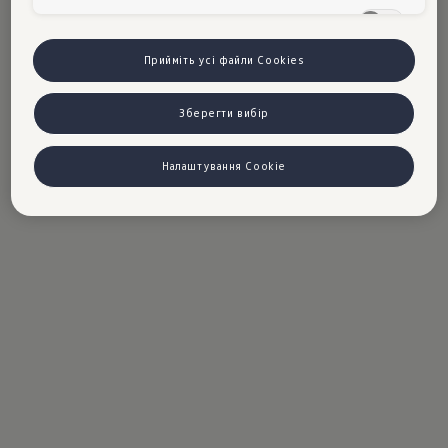
освітлених елементів декору створять Вашу
Цільові сookies
особисту "світлосферу".
Прийміть усі файли Cookies
Зберегти вибір
Налаштування Cookie