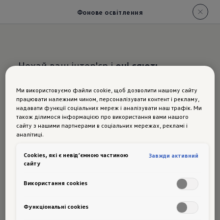
Фонове освітлення
Нехай ваш інтер'єр і
очі сяють
Ми використовуємо файли cookie, щоб дозволити нашому сайту
працювати належним чином, персоналізувати контент і рекламу,
Фонове освітлення
в
надавати функції соціальних мереж і аналізувати наш трафік. Ми
також ділимося інформацією про використання вами нашого
новому Passat
сайту з нашими партнерами в соціальних мережах, рекламі і
аналітиці.
Сookies, які є невід’ємною частиною
Завжди активний
сайту
Ви можете зробити так, щоб салон
Використання cookies
нового Passat м'яко підсвічувався одним
дотиком пальця. Ви можете обрати з-поміж 30
Функціональні cookies
кольорів. Кілька світлових смуг і