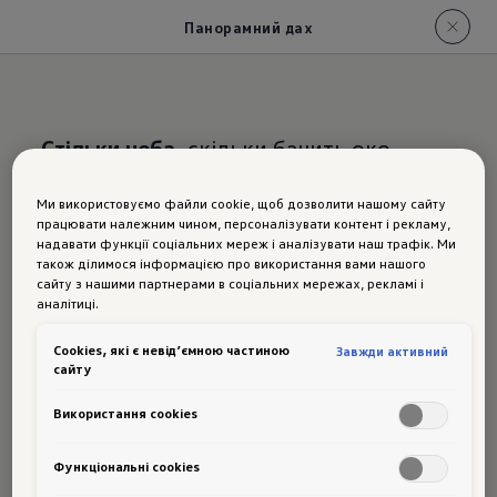
Панорамний дах
Стільки неба,
скільки бачить око
Ми використовуємо файли cookie, щоб дозволити нашому сайту
працювати належним чином, персоналізувати контент і рекламу,
Панорамний
надавати функції соціальних мереж і аналізувати наш трафік. Ми
також ділимося інформацією про використання вами нашого
підйомно-зсувний
сайту з нашими партнерами в соціальних мережах, рекламі і
аналітиці.
дах
в новому Passat
Сookies, які є невід’ємною частиною
Завжди активний
сайту
Використання cookies
Ви насолоджуєтесь повним
"небогоризонтом" за допомогою панорамного
Функціональні cookies
підйомно-зсувного даху. Велика скляна