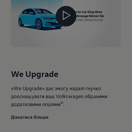
We Upgrade
«We Upgrade» дає змогу надалі гнучко
дооснащувати ваш Volkswagen обраними
додатковими опціями³⁾.
Дізнатися більше