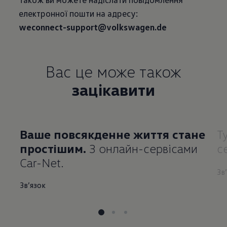
weconnect-support@volkswagen.de
Вас це може також
зацікавити
Ваше повсякденне життя стане
Т
простішим.
З онлайн-сервісами
с
Car-Net.
Зв
Зв’язок