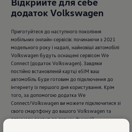
Відкрийте для себе
додаток Volkswagen
Приготуйтеся до наступного покоління
мобільних онлайн-сервісів: починаючи з 2021
модельного року і надалі, найновіші автомобілі
Volkswagen будуть оснащені сервісом We
Connect (додаток Volkswagen). Завдяки
постійно встановленій картці eSIM ваш
автомобіль буде готовим до підключення до
інтернету із першого дня користування. Крім
того, за допомогою додатка We
Connect/Volkswagen ви можете підключитися зі
свого смартфону до вашого Volkswagen та
отримати доступ до певних функцій
автомобіля й інформації про його стан.