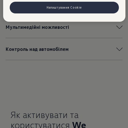
ваша подорож буде ще спокійнішою.
Налаштування Cookie
Мультимедійні можливості
Контроль над автомобілем
Як активувати та
користуватися
We