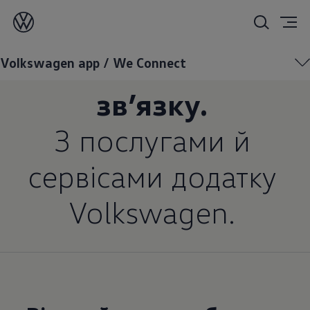
Простий спосіб
залишатися на
Volkswagen app / We Connect
зв’язку.
З послугами й
сервісами додатку
Volkswagen.