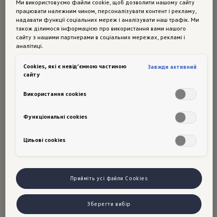
Ми використовуємо файли cookie, щоб дозволити нашому сайту
Відкрийте для себе палітру можливостей
працювати належним чином, персоналізувати контент і рекламу,
підключення з We Connect/Volkswagen ¹⁾.
надавати функції соціальних мереж і аналізувати наш трафік. Ми
також ділимося інформацією про використання вами нашого
сайту з нашими партнерами в соціальних мережах, рекламі і
аналітиці.
Сookies, які є невід’ємною частиною
Завжди активний
сайту
Навігація
Використання cookies
Подорожуйте спокійніше
Функціональні cookies
Цільові сookies
Отримуйте інформацію про дорожній рух у
реальному часі через додатки Google Maps або
Waze, доступними через сервіс App Connect, та
Прийміть усі файли Cookies
обирайте дійсно найкращий маршрут. А в компанії з
нашими розумними асистентами водіння кожна
Зберегти вибір