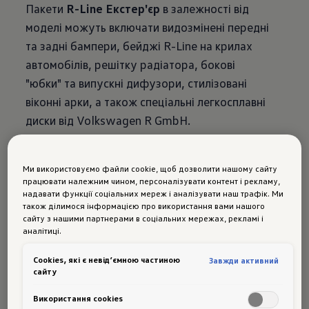
Пакети
R-Line Екстер'єр
в залежності від
моделі можуть включати видозмінені передні
та задні бампери, бейджі R-Line на крилах
автомобілів, решітку радіатора, бокові
"юбки" та випускні дифузори, стилізовані
віконні арки, а також спеціальні легкосплавні
диски від Volkswagen R GmbH.
Пакети
R-Line Інтер'єр
в свою чергу
включають спортивне кермо, спортивні
Ми використовуємо файли cookie, щоб дозволити нашому сайту
сидіння-ковші, можливість замовлення стелі
працювати належним чином, персоналізувати контент і рекламу,
надавати функції соціальних мереж і аналізувати наш трафік. Ми
чорного кольору та спеціальний дизайн
також ділимося інформацією про використання вами нашого
оббивок та декору панелі приладів.
сайту з нашими партнерами в соціальних мережах, рекламі і
аналітиці.
Автомобілі
Сookies, які є невід’ємною частиною
Завжди активний
сайту
доступні для
Використання cookies