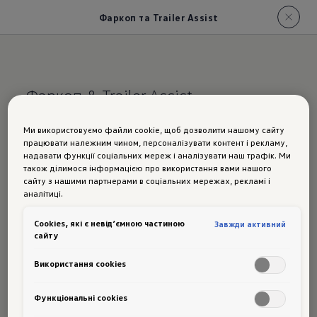
Фаркоп та Trailer Assist
Фаркоп & Trailer Assist
Маневруйте без
Ми використовуємо файли cookie, щоб дозволити нашому сайту
працювати належним чином, персоналізувати контент і рекламу,
зусиль.
Навіть з
надавати функції соціальних мереж і аналізувати наш трафік. Ми
також ділимося інформацією про використання вами нашого
великим вантажем.
сайту з нашими партнерами в соціальних мережах, рекламі і
аналітиці.
Сookies, які є невід’ємною частиною
Завжди активний
сайту
Новий Tayron буксирує до 2.5 тон⁠,
Використання cookies
наприклад, будинок на колесах або причіп для
коней. Фаркоп прихований під задньою
Функціональні cookies
частиною автомобіля та складається