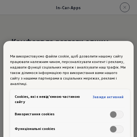
In-Car-Apps
Комфорт та розваги одним
натисканням кнопки
Ми використовуємо файли cookie, щоб дозволити нашому сайту
працювати належним чином, персоналізувати контент і рекламу,
In-Car Apps
в новому
надавати функції соціальних мереж і аналізувати наш трафік. Ми
також ділимося інформацією про використання вами нашого
Tayron
сайту з нашими партнерами в соціальних мережах, рекламі і
аналітиці.
Сookies, які є невід’ємною частиною
Завжди активний
сайту
З безкоштовними вбудованими додатками ти
Використання cookies
можеш насолоджуватися музикою або грати
разом – все безпосередньо через
Функціональні cookies
мультимедійну систему твого Volkswagen.