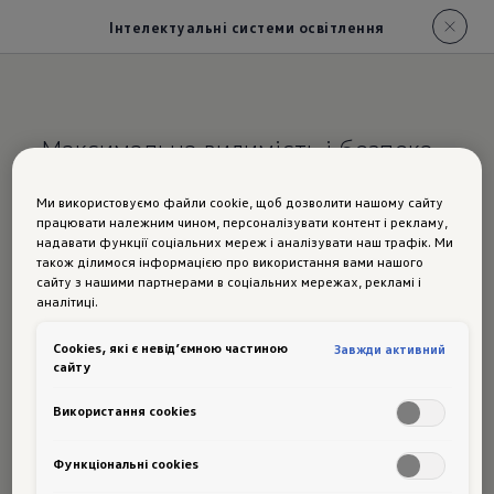
Інтелектуальні системи освітлення
Максимальна видимість і безпека
— без засліплення зустрічного
Ми використовуємо файли cookie, щоб дозволити нашому сайту
транспорту.
працювати належним чином, персоналізувати контент і рекламу,
надавати функції соціальних мереж і аналізувати наш трафік. Ми
також ділимося інформацією про використання вами нашого
Новий T-Roc:
огляд
сайту з нашими партнерами в соціальних мережах, рекламі і
аналітиці.
функціоналу
системи
Сookies, які є невід’ємною частиною
Завжди активний
сайту
автоматичного
Використання cookies
дальнього світла
Функціональні cookies