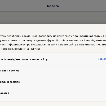
Колеса
иски
для будь-якого 
стовуємо файли cookie, щоб дозволити нашому сайту працювати належним ч
увати контент і рекламу, надавати функції соціальних мереж і аналізувати н
мося інформацією про використання вами нашого сайту з нашими партнерами
 мережах, рекламі і аналітиці.
Завж
 які є невід’ємною частиною сайту
ації Beetle Austria входять 16-дюймові легкоспла
тання cookies
ія дисків відкриває численні можливості для при
нальні cookies
ну. Деякі варіанти дизайну дисків доступні екскл
их - диски Circle Black діаметром 17" із хромова
сookies
у модель «жука».