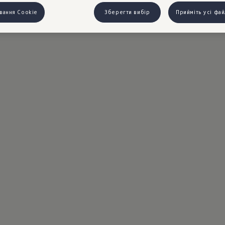
вання Cookie
Зберегти вибір
Прийміть усі фа