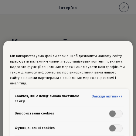
Інтер’єр
Кольоровий
та
індивідуальний.
Ми використовуємо файли cookie, щоб дозволити нашому сайту
працювати належним чином, персоналізувати контент і рекламу,
надавати функції соціальних мереж і аналізувати наш трафік. Ми
Інтер’єр
також ділимося інформацією про використання вами нашого
сайту з нашими партнерами в соціальних мережах, рекламі і
Fahrer des Beetle können die Anzeigen im
аналітиці.
Kombi-Instrument wie auch auf dem
Сookies, які є невід’ємною частиною
Завжди активний
optionalen Zusatzinstrument durch eine
сайту
moderne Anmutung der Ziffern besser ablesen.
Використання cookies
Und die im Gegensatz zu den
Vorgängermodellen hellere
Функціональні cookies
Ambientebeleuchtung unterstreicht die