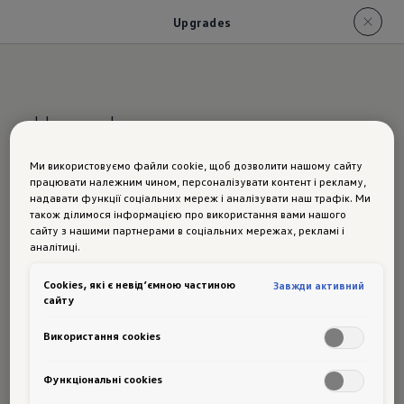
Upgrades
Upgrades
Ми використовуємо файли cookie, щоб дозволити нашому сайту
Модернізаці
працювати належним чином, персоналізувати контент і рекламу,
надавати функції соціальних мереж і аналізувати наш трафік. Ми
також ділимося інформацією про використання вами нашого
я пізніше?
сайту з нашими партнерами в соціальних мережах, рекламі і
аналітиці.
Тепер це
Сookies, які є невід’ємною частиною
Завжди активний
сайту
Використання cookies
можливо
Функціональні cookies