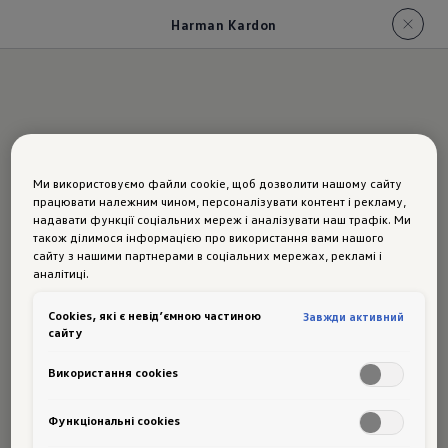
Harman Kardon
Звучить як щось більше.
Ми використовуємо файли cookie, щоб дозволити нашому сайту
Набагато більше.
працювати належним чином, персоналізувати контент і рекламу,
надавати функції соціальних мереж і аналізувати наш трафік. Ми
також ділимося інформацією про використання вами нашого
Нова акустична система від Harman Kardon
сайту з нашими партнерами в соціальних мережах, рекламі і
вражає своїм вишуканим звучанням та
аналітиці.
витонченим, елегантним дизайном. Створена
Сookies, які є невід’ємною частиною
Завжди активний
для любителів якісного звуку, які не лише
сайту
хочуть слухати музику під час руху, але
Використання cookies
відзначають це як подію. Ви можете очікувати
збалансованих високих і низьких частот, на
Функціональні cookies
додачу до точного басу. Harman Kardon видає